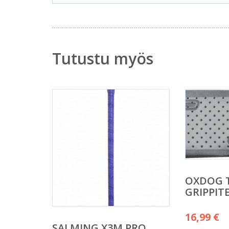
Tutustu myös
OXDOG 
GRIPPITE
16,99
€
SALMING X3M PRO