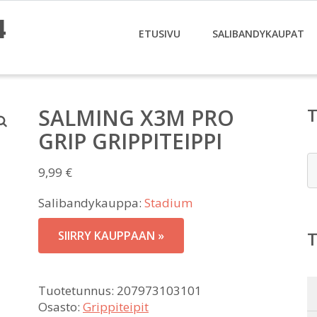
4
ETUSIVU
SALIBANDYKAUPAT
SALMING X3M PRO
GRIP GRIPPITEIPPI
E
9,99
€
Salibandykauppa:
Stadium
SIIRRY KAUPPAAN »
Tuotetunnus:
207973103101
Osasto:
Grippiteipit