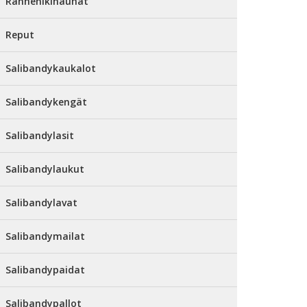
Rannehikinauhat
Reput
Salibandykaukalot
Salibandykengät
Salibandylasit
Salibandylaukut
Salibandylavat
Salibandymailat
Salibandypaidat
Salibandypallot