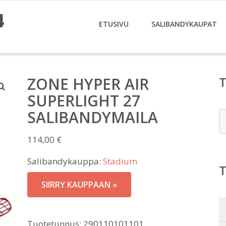
4
ETUSIVU
SALIBANDYKAUPAT
ZONE HYPER AIR
SUPERLIGHT 27
SALIBANDYMAILA
E
114,00
€
Salibandykauppa:
Stadium
SIIRRY KAUPPAAN »
Tuotetunnus:
290110101101