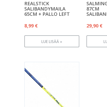
REALSTICK
SALMING
SALIBANDYMAILA
87CM
65CM + PALLO LEFT
SALIBAN
8,99
€
29,90
€
LUE LISÄÄ »
L