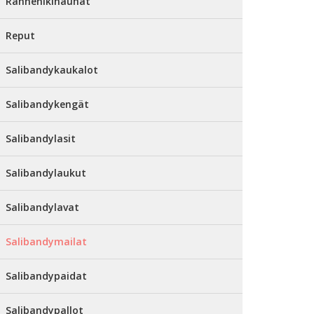
Rannehikinauhat
Reput
Salibandykaukalot
Salibandykengät
Salibandylasit
Salibandylaukut
Salibandylavat
Salibandymailat
Salibandypaidat
Salibandypallot