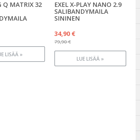
 Q MATRIX 32
EXEL X-PLAY NANO 2.9
SALIBANDYMAILA
DYMAILA
SININEN
Alkuperäinen
34,90
€
hinta
79,90
€
Nykyinen
oli:
UE LISÄÄ »
hinta
79,90 €.
LUE LISÄÄ »
on:
34,90 €.