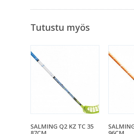
Tutustu myös
SALMING Q2 KZ TC 35
SALMING
87CM
96CM