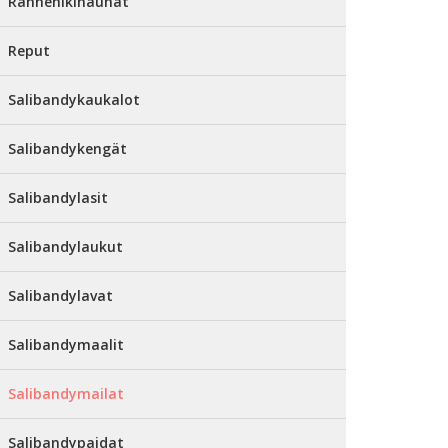
Rannehikinauhat
Reput
Salibandykaukalot
Salibandykengät
Salibandylasit
Salibandylaukut
Salibandylavat
Salibandymaalit
Salibandymailat
Salibandypaidat