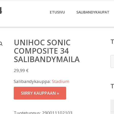
4
ETUSIVU
SALIBANDYKAUPAT
UNIHOC SONIC
COMPOSITE 34
SALIBANDYMAILA
E
29,99
€
Salibandykauppa:
Stadium
SIIRRY KAUPPAAN »
Tuotetunnus:
290011102103