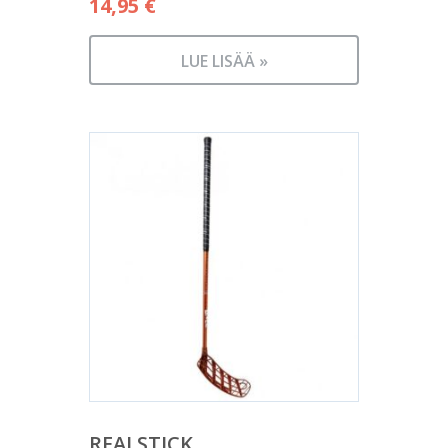
14,95
€
LUE LISÄÄ »
REALSTICK