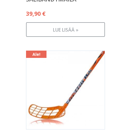
39,90
€
LUE LISÄÄ »
Ale!