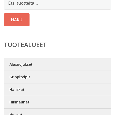
HAKU
TUOTEALUEET
Alasuojukset
Grippiteipit
Hanskat
Hikinauhat
Housut