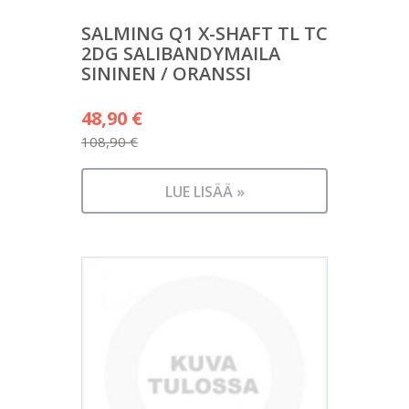
SALMING Q1 X-SHAFT TL TC
2DG SALIBANDYMAILA
SININEN / ORANSSI
Alkuperäinen
48,90
€
hinta
108,90
€
Nykyinen
oli:
hinta
108,90 €.
LUE LISÄÄ »
on:
48,90 €.