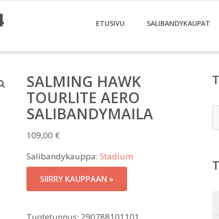
4
ETUSIVU
SALIBANDYKAUPAT
SALMING HAWK
TOURLITE AERO
SALIBANDYMAILA
E
109,00
€
Salibandykauppa:
Stadium
SIIRRY KAUPPAAN »
Tuotetunnus:
290788101101