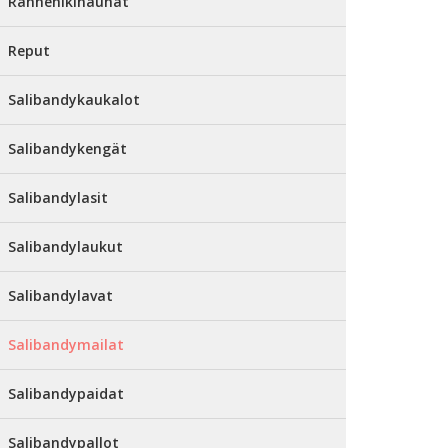
Rannehikinauhat
Reput
Salibandykaukalot
Salibandykengät
Salibandylasit
Salibandylaukut
Salibandylavat
Salibandymailat
Salibandypaidat
Salibandypallot