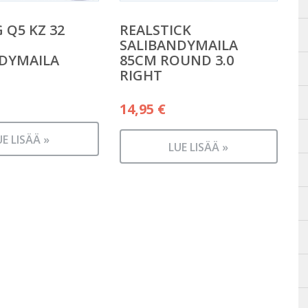
 Q5 KZ 32
REALSTICK
SALIBANDYMAILA
DYMAILA
85CM ROUND 3.0
RIGHT
14,95
€
UE LISÄÄ »
LUE LISÄÄ »