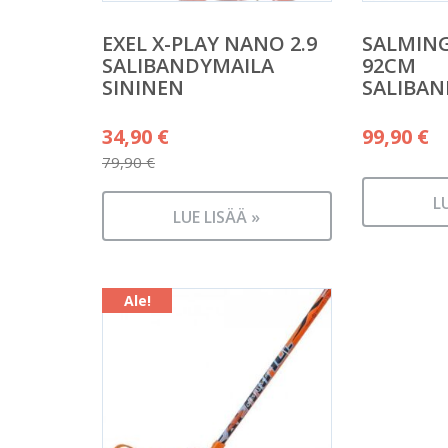
EXEL X-PLAY NANO 2.9
SALMING
SALIBANDYMAILA
92CM
SININEN
SALIBAN
Alkuperäinen
34,90
€
99,90
€
hinta
79,90
€
Nykyinen
oli:
L
hinta
79,90 €.
LUE LISÄÄ »
on:
34,90 €.
Ale!