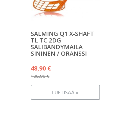
SALMING Q1 X-SHAFT
TL TC 2DG
SALIBANDYMAILA
SININEN / ORANSSI
Alkuperäinen
48,90
€
hinta
108,90
€
Nykyinen
oli:
hinta
108,90 €.
LUE LISÄÄ »
on:
48,90 €.