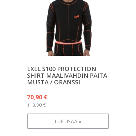
EXEL S100 PROTECTION
SHIRT MAALIVAHDIN PAITA
MUSTA / ORANSSI
Alkuperäinen
70,90
€
hinta
118,90
€
Nykyinen
oli:
hinta
118,90 €.
LUE LISÄÄ »
on: