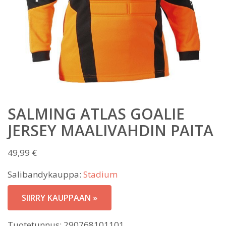
SALMING ATLAS GOALIE
JERSEY MAALIVAHDIN PAITA
49,99
€
Salibandykauppa:
Stadium
SIIRRY KAUPPAAN »
Tuotetunnus:
290768101101