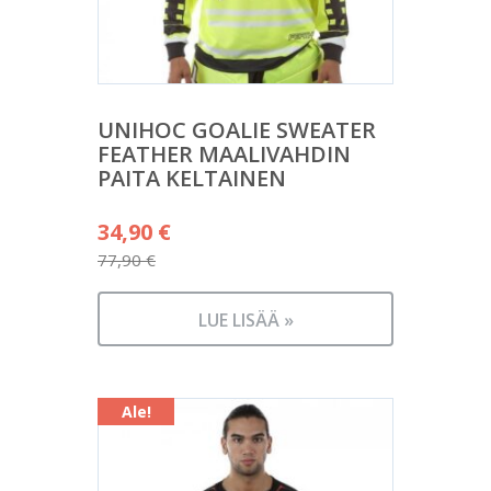
UNIHOC GOALIE SWEATER
FEATHER MAALIVAHDIN
PAITA KELTAINEN
Alkuperäinen
34,90
€
hinta
77,90
€
Nykyinen
oli:
hinta
77,90 €.
LUE LISÄÄ »
on:
34,90 €.
Ale!