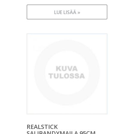
LUE LISÄÄ »
REALSTICK
SALIBANDYMAILA 95CM