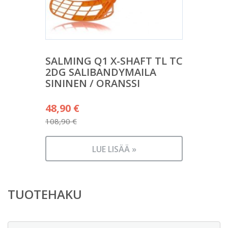
SALMING Q1 X-SHAFT TL TC
2DG SALIBANDYMAILA
SININEN / ORANSSI
Alkuperäinen
48,90
€
hinta
108,90
€
Nykyinen
oli:
hinta
108,90 €.
LUE LISÄÄ »
on:
48,90 €.
TUOTEHAKU
Etsi: