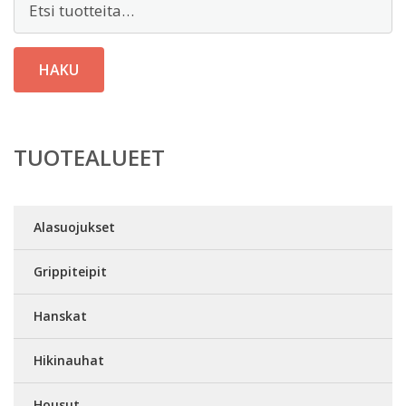
HAKU
TUOTEALUEET
Alasuojukset
Grippiteipit
Hanskat
Hikinauhat
Housut