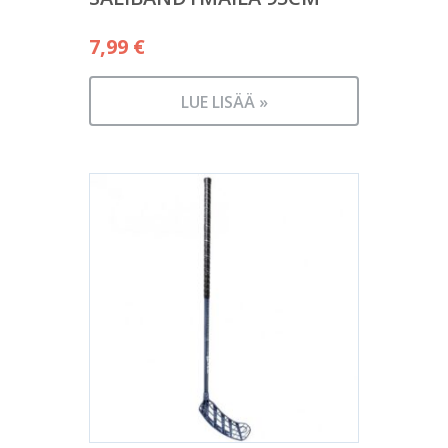
7,99
€
LUE LISÄÄ »