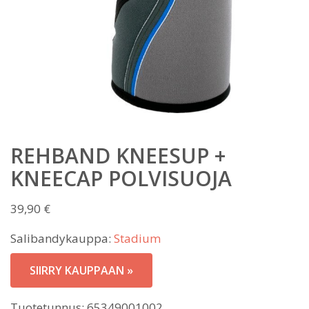
REHBAND KNEESUP +
KNEECAP POLVISUOJA
39,90
€
Salibandykauppa:
Stadium
SIIRRY KAUPPAAN »
Tuotetunnus:
65349001002