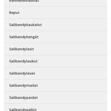
Rannehikinauhat
Reput
Salibandykaukalot
Salibandykengät
Salibandylasit
Salibandylaukut
Salibandylavat
Salibandymailat
Salibandypaidat
Salibandypallot