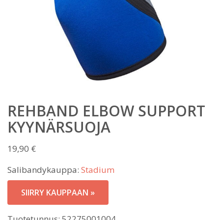
REHBAND ELBOW SUPPORT
KYYNÄRSUOJA
19,90
€
Salibandykauppa:
Stadium
SIIRRY KAUPPAAN »
Tuotetunnus:
52275001004