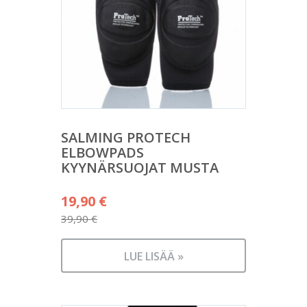
SALMING PROTECH
ELBOWPADS
KYYNÄRSUOJAT MUSTA
Alkuperäinen
19,90
€
hinta
39,90
€
Nykyinen
oli:
hinta
39,90 €.
LUE LISÄÄ »
on:
19,90 €.