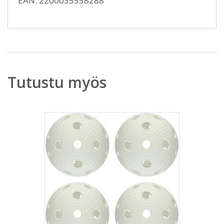
EAN: 2200035558288
Tutustu myös